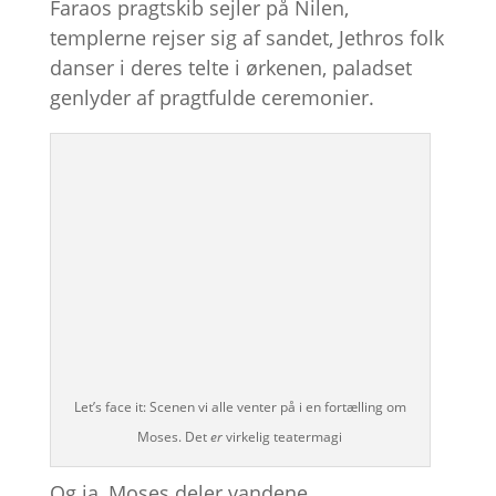
Faraos pragtskib sejler på Nilen,
templerne rejser sig af sandet, Jethros folk
danser i deres telte i ørkenen, paladset
genlyder af pragtfulde ceremonier.
Let’s face it: Scenen vi alle venter på i en fortælling om
Moses. Det
er
virkelig teatermagi
Og ja, Moses deler vandene.