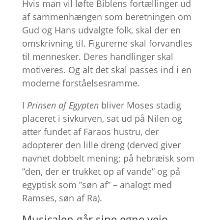
Hvis man vil løfte Biblens fortællinger ud
af sammenhængen som beretningen om
Gud og Hans udvalgte folk, skal der en
omskrivning til. Figurerne skal forvandles
til mennesker. Deres handlinger skal
motiveres. Og alt det skal passes ind i en
moderne forståelsesramme.
I
Prinsen af Egypten
bliver Moses stadig
placeret i sivkurven, sat ud på Nilen og
atter fundet af Faraos hustru, der
adopterer den lille dreng (derved giver
navnet dobbelt mening; på hebræisk som
”den, der er trukket op af vande” og på
egyptisk som ”søn af” – analogt med
Ramses, søn af Ra).
Musicalen går sine egne veje